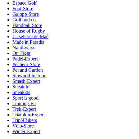
Espace Golf
Foot-Store
Galopp-Store
Golf and co
Handball-Store
House of Rugby
La sellerie de Maé
Made in Paradis
Nauti-wave
On-Fight
Padel-Expert
Pecheur-Store
Pet and Garden
Slowood Interior
Smash-Expert
Sneak'In
Sneakids
Sport is good
Training-Fit
Trek-Expert
Triathlon-Expert
TripNBikers
Vélo-Store
Winter-Expert