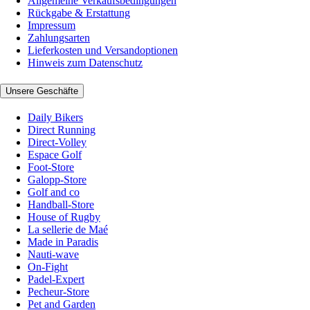
Allgemeine Verkaufsbedingungen
Rückgabe & Erstattung
Impressum
Zahlungsarten
Lieferkosten und Versandoptionen
Hinweis zum Datenschutz
Unsere Geschäfte
Daily Bikers
Direct Running
Direct-Volley
Espace Golf
Foot-Store
Galopp-Store
Golf and co
Handball-Store
House of Rugby
La sellerie de Maé
Made in Paradis
Nauti-wave
On-Fight
Padel-Expert
Pecheur-Store
Pet and Garden