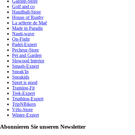
Galopp-Store
Golf and co
Handball-Store
House of Rugby
La sellerie de Maé
Made in Paradis
Nauti-wave
On-Fight
Padel-Expert
Pecheur-Store
Pet and Garden
Slowood Interior
Smash-Expert
Sneak'In
Sneakids
Sport is good
Training-Fit
Trek-Expert
Triathlon-Expert
TripNBikers
Vélo-Store
Winter-Expert
Abonnieren Sie unseren Newsletter