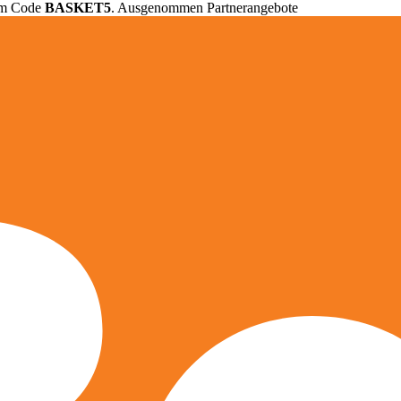
em Code
BASKET5
. Ausgenommen Partnerangebote