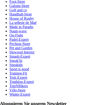
Foot-Store
Galopp-Store
Golf and co
Handball-Store
House of Rugby
La sellerie de Maé
Made in Paradis
Nauti-wave
On-Fight
Padel-Expert
Pecheur-Store
Pet and Garden
Slowood Interior
Smash-Expert
Sneak'In
Sneakids
Sport is good
Training-Fit
Trek-Expert
Triathlon-Expert
TripNBikers
Vélo-Store
Winter-Expert
Abonnieren Sie unseren Newsletter