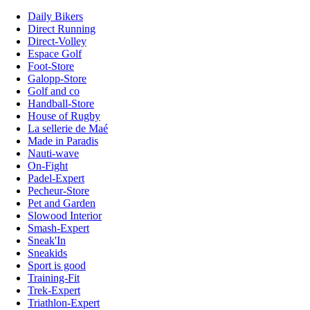
Daily Bikers
Direct Running
Direct-Volley
Espace Golf
Foot-Store
Galopp-Store
Golf and co
Handball-Store
House of Rugby
La sellerie de Maé
Made in Paradis
Nauti-wave
On-Fight
Padel-Expert
Pecheur-Store
Pet and Garden
Slowood Interior
Smash-Expert
Sneak'In
Sneakids
Sport is good
Training-Fit
Trek-Expert
Triathlon-Expert