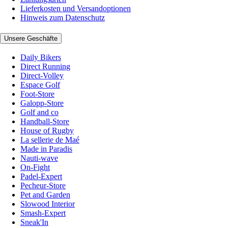
Lieferkosten und Versandoptionen
Hinweis zum Datenschutz
Unsere Geschäfte
Daily Bikers
Direct Running
Direct-Volley
Espace Golf
Foot-Store
Galopp-Store
Golf and co
Handball-Store
House of Rugby
La sellerie de Maé
Made in Paradis
Nauti-wave
On-Fight
Padel-Expert
Pecheur-Store
Pet and Garden
Slowood Interior
Smash-Expert
Sneak'In