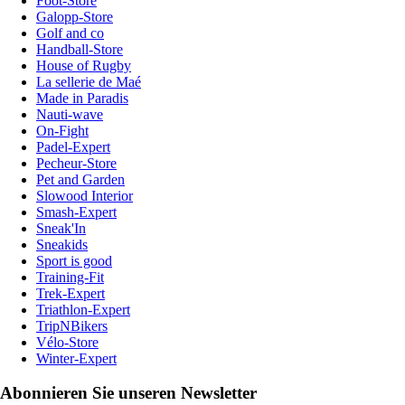
Foot-Store
Galopp-Store
Golf and co
Handball-Store
House of Rugby
La sellerie de Maé
Made in Paradis
Nauti-wave
On-Fight
Padel-Expert
Pecheur-Store
Pet and Garden
Slowood Interior
Smash-Expert
Sneak'In
Sneakids
Sport is good
Training-Fit
Trek-Expert
Triathlon-Expert
TripNBikers
Vélo-Store
Winter-Expert
Abonnieren Sie unseren Newsletter