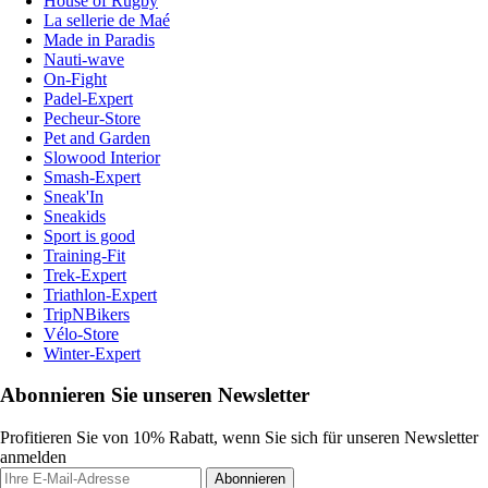
House of Rugby
La sellerie de Maé
Made in Paradis
Nauti-wave
On-Fight
Padel-Expert
Pecheur-Store
Pet and Garden
Slowood Interior
Smash-Expert
Sneak'In
Sneakids
Sport is good
Training-Fit
Trek-Expert
Triathlon-Expert
TripNBikers
Vélo-Store
Winter-Expert
Abonnieren Sie unseren Newsletter
Profitieren Sie von 10% Rabatt, wenn Sie sich für unseren Newsletter
anmelden
Abonnieren