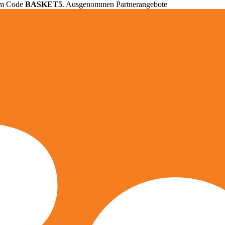
em Code
BASKET5
. Ausgenommen Partnerangebote