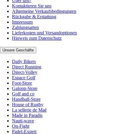
Über uns?
Kontaktieren Sie uns
Allgemeine Verkaufsbedingungen
Rückgabe & Erstattung
Impressum
Zahlungsarten
Lieferkosten und Versandoptionen
Hinweis zum Datenschutz
Unsere Geschäfte
Daily Bikers
Direct Running
Direct-Volley
Espace Golf
Foot-Store
Galopp-Store
Golf and co
Handball-Store
House of Rugby
La sellerie de Maé
Made in Paradis
Nauti-wave
On-Fight
Padel-Expert