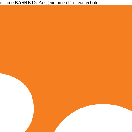
em Code
BASKET5
. Ausgenommen Partnerangebote