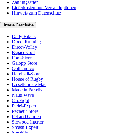
Zahlungsarten
Lieferkosten und Versandoptionen
Hinweis zum Datenschutz
Unsere Geschäfte
Daily Bikers
Direct Running
Direct-Volley
Espace Golf
Foot-Store
Galopp-Store
Golf and co
Handball-Store
House of Rugby
La sellerie de Maé
Made in Paradis
Nauti-wave
On-Fight
Padel-Expert
Pecheur-Store
Pet and Garden
Slowood Interior
Smash-Expert
Sneak'In