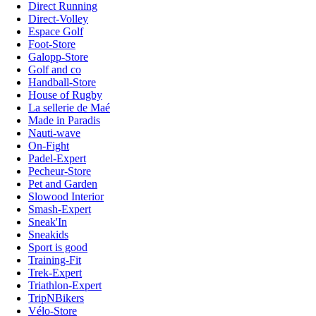
Direct Running
Direct-Volley
Espace Golf
Foot-Store
Galopp-Store
Golf and co
Handball-Store
House of Rugby
La sellerie de Maé
Made in Paradis
Nauti-wave
On-Fight
Padel-Expert
Pecheur-Store
Pet and Garden
Slowood Interior
Smash-Expert
Sneak'In
Sneakids
Sport is good
Training-Fit
Trek-Expert
Triathlon-Expert
TripNBikers
Vélo-Store