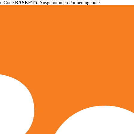
em Code
BASKET5
. Ausgenommen Partnerangebote