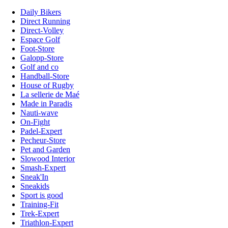
Daily Bikers
Direct Running
Direct-Volley
Espace Golf
Foot-Store
Galopp-Store
Golf and co
Handball-Store
House of Rugby
La sellerie de Maé
Made in Paradis
Nauti-wave
On-Fight
Padel-Expert
Pecheur-Store
Pet and Garden
Slowood Interior
Smash-Expert
Sneak'In
Sneakids
Sport is good
Training-Fit
Trek-Expert
Triathlon-Expert