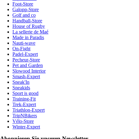
Foot-Store
Galopp-Store
Golf and co
Handball-Store
House of Rugby
La sellerie de Maé
Made in Paradis
Nauti-wave
On-Fight
Padel-Expert
Pecheur-Store
Pet and Garden
Slowood Interior
Smash-Expert
Sneak'In
Sneakids
Sport is good
Training-Fit
Trek-Expert
Triathlon-Expert
TripNBikers
Vélo-Store
Winter-Expert
Abonnieren Sie unseren Newsletter