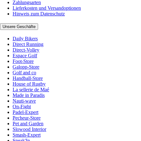
Zahlungsarten
Lieferkosten und Versandoptionen
Hinweis zum Datenschutz
Unsere Geschäfte
Daily Bikers
Direct Running
Direct-Volley
Espace Golf
Foot-Store
Galopp-Store
Golf and co
Handball-Store
House of Rugby
La sellerie de Maé
Made in Paradis
Nauti-wave
On-Fight
Padel-Expert
Pecheur-Store
Pet and Garden
Slowood Interior
Smash-Expert
Sneak'In