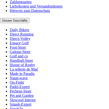
Zahlungsarten
Lieferkosten und Versandoptionen
Hinweis zum Datenschutz
Unsere Geschäfte
Daily Bikers
Direct Running
Direct-Volley
Espace Golf
Foot-Store
Galopp-Store
Golf and co
Handball-Store
House of Rugby
La sellerie de Maé
Made in Paradis
Nauti-wave
On-Fight
Padel-Expert
Pecheur-Store
Pet and Garden
Slowood Interior
Smash-Expert
Sneak'In