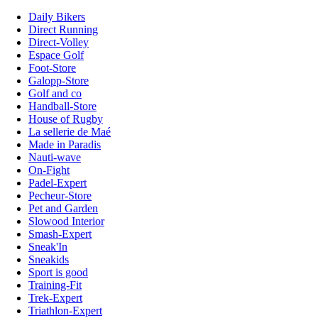
Daily Bikers
Direct Running
Direct-Volley
Espace Golf
Foot-Store
Galopp-Store
Golf and co
Handball-Store
House of Rugby
La sellerie de Maé
Made in Paradis
Nauti-wave
On-Fight
Padel-Expert
Pecheur-Store
Pet and Garden
Slowood Interior
Smash-Expert
Sneak'In
Sneakids
Sport is good
Training-Fit
Trek-Expert
Triathlon-Expert