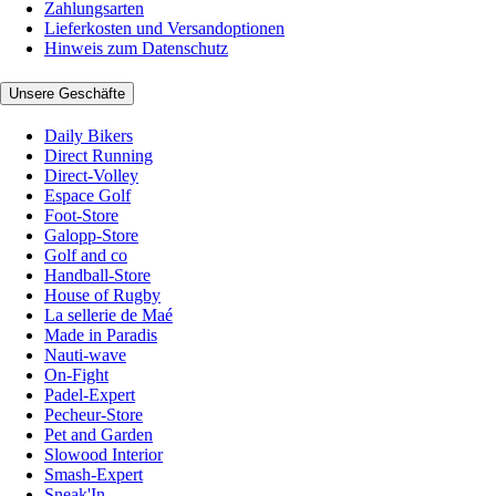
Zahlungsarten
Lieferkosten und Versandoptionen
Hinweis zum Datenschutz
Unsere Geschäfte
Daily Bikers
Direct Running
Direct-Volley
Espace Golf
Foot-Store
Galopp-Store
Golf and co
Handball-Store
House of Rugby
La sellerie de Maé
Made in Paradis
Nauti-wave
On-Fight
Padel-Expert
Pecheur-Store
Pet and Garden
Slowood Interior
Smash-Expert
Sneak'In