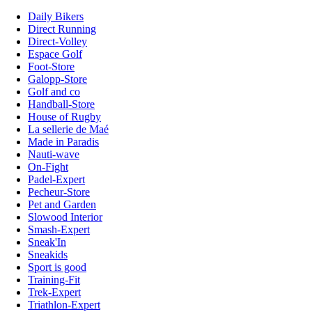
Daily Bikers
Direct Running
Direct-Volley
Espace Golf
Foot-Store
Galopp-Store
Golf and co
Handball-Store
House of Rugby
La sellerie de Maé
Made in Paradis
Nauti-wave
On-Fight
Padel-Expert
Pecheur-Store
Pet and Garden
Slowood Interior
Smash-Expert
Sneak'In
Sneakids
Sport is good
Training-Fit
Trek-Expert
Triathlon-Expert