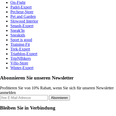
On-Fight
Padel-Expert
Pecheur-Store
Pet and Garden
Slowood Interior
Smash-Expert
Sneak'In
Sneakids
Sport is good
Training-Fit
Trek-Expert
Triathlon-Expert
TripNBikers
Vélo-Store
Winter-Expert
Abonnieren Sie unseren Newsletter
Profitieren Sie von 10% Rabatt, wenn Sie sich für unseren Newsletter
anmelden
Abonnieren
Bleiben Sie in Verbindung