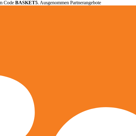
em Code
BASKET5
. Ausgenommen Partnerangebote