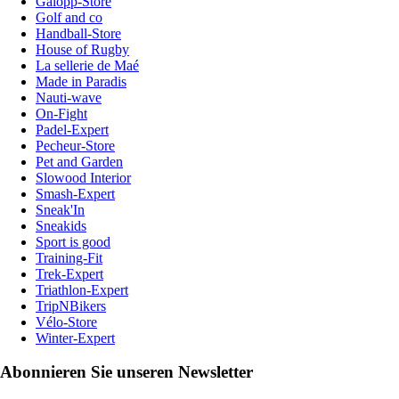
Galopp-Store
Golf and co
Handball-Store
House of Rugby
La sellerie de Maé
Made in Paradis
Nauti-wave
On-Fight
Padel-Expert
Pecheur-Store
Pet and Garden
Slowood Interior
Smash-Expert
Sneak'In
Sneakids
Sport is good
Training-Fit
Trek-Expert
Triathlon-Expert
TripNBikers
Vélo-Store
Winter-Expert
Abonnieren Sie unseren Newsletter