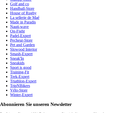
Golf and co
Handball-Store
House of Rugby
La sellerie de Maé
Made in Paradis
Nauti-wave
On-Fight
Padel-Expert
Pecheur-Store
Pet and Garden
Slowood Interior
Smash-Expert
Sneak'In
Sneakids
Sport is good
Training-Fit
Trek-Expert
Triathlon-Expert
TripNBikers
Vélo-Store
Winter-Expert
Abonnieren Sie unseren Newsletter