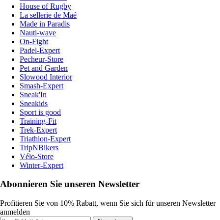
House of Rugby
La sellerie de Maé
Made in Paradis
Nauti-wave
On-Fight
Padel-Expert
Pecheur-Store
Pet and Garden
Slowood Interior
Smash-Expert
Sneak'In
Sneakids
Sport is good
Training-Fit
Trek-Expert
Triathlon-Expert
TripNBikers
Vélo-Store
Winter-Expert
Abonnieren Sie unseren Newsletter
Profitieren Sie von 10% Rabatt, wenn Sie sich für unseren Newsletter
anmelden