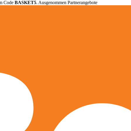
em Code
BASKET5
. Ausgenommen Partnerangebote