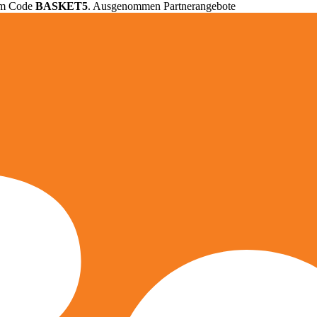
em Code
BASKET5
. Ausgenommen Partnerangebote