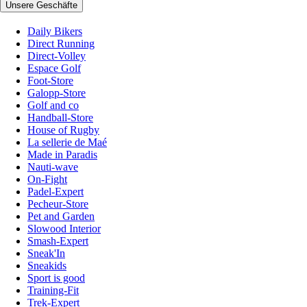
Unsere Geschäfte
Daily Bikers
Direct Running
Direct-Volley
Espace Golf
Foot-Store
Galopp-Store
Golf and co
Handball-Store
House of Rugby
La sellerie de Maé
Made in Paradis
Nauti-wave
On-Fight
Padel-Expert
Pecheur-Store
Pet and Garden
Slowood Interior
Smash-Expert
Sneak'In
Sneakids
Sport is good
Training-Fit
Trek-Expert