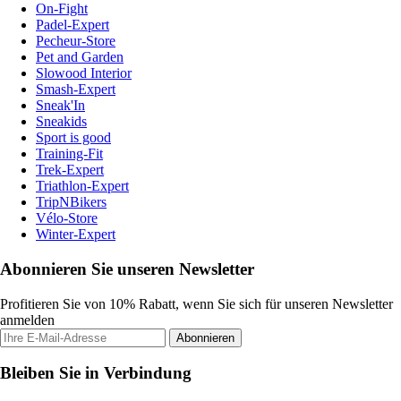
On-Fight
Padel-Expert
Pecheur-Store
Pet and Garden
Slowood Interior
Smash-Expert
Sneak'In
Sneakids
Sport is good
Training-Fit
Trek-Expert
Triathlon-Expert
TripNBikers
Vélo-Store
Winter-Expert
Abonnieren Sie unseren Newsletter
Profitieren Sie von 10% Rabatt, wenn Sie sich für unseren Newsletter
anmelden
Abonnieren
Bleiben Sie in Verbindung