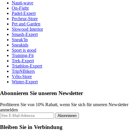
Nauti-wave
On-Fight
Padel-Expert
Pecheur-Store
Pet and Garden
Slowood Interior
Smash-Expert
Sneak'In
Sneakids
Sport is good
Training-Fit
Trek-Expert
Triathlon-Expert
TripNBikers
Vélo-Store
Winter-Expert
Abonnieren Sie unseren Newsletter
Profitieren Sie von 10% Rabatt, wenn Sie sich für unseren Newsletter
anmelden
Abonnieren
Bleiben Sie in Verbindung