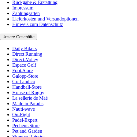
Rückgabe & Erstattung
Impressum
Zahlungsarten
Lieferkosten und Versandoptionen
Hinweis zum Datenschutz
Unsere Geschäfte
Daily Bikers
Direct Running
Direct-Volley
Espace Golf
Foot-Store
Galopp-Store
Golf and co
Handball-Store
House of Rugby
La sellerie de Maé
Made in Paradis
Nauti-wave
On-Fight
Padel-Expert
Pecheur-Store
Pet and Garden
Slowood Interior