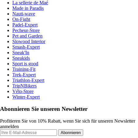
La sellerie de Maé
Made in Paradis
Nauti-wave
On-Fight
Padel-Expert
Pecheur-Store
Pet and Garden
Slowood Interior
Smash-Expert
Sneak'In
Sneakids
Sport is good
Training-Fit
Trek-Expert
Triathlon-Expert
TripNBikers
Vélo-Store
Winter-Expert
Abonnieren Sie unseren Newsletter
Profitieren Sie von 10% Rabatt, wenn Sie sich für unseren Newsletter
anmelden
Abonnieren