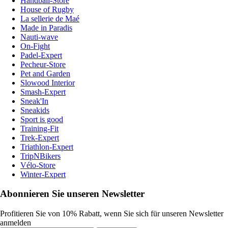
Handball-Store
House of Rugby
La sellerie de Maé
Made in Paradis
Nauti-wave
On-Fight
Padel-Expert
Pecheur-Store
Pet and Garden
Slowood Interior
Smash-Expert
Sneak'In
Sneakids
Sport is good
Training-Fit
Trek-Expert
Triathlon-Expert
TripNBikers
Vélo-Store
Winter-Expert
Abonnieren Sie unseren Newsletter
Profitieren Sie von 10% Rabatt, wenn Sie sich für unseren Newsletter
anmelden