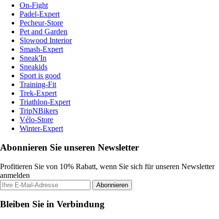
On-Fight
Padel-Expert
Pecheur-Store
Pet and Garden
Slowood Interior
Smash-Expert
Sneak'In
Sneakids
Sport is good
Training-Fit
Trek-Expert
Triathlon-Expert
TripNBikers
Vélo-Store
Winter-Expert
Abonnieren Sie unseren Newsletter
Profitieren Sie von 10% Rabatt, wenn Sie sich für unseren Newsletter
anmelden
Abonnieren
Bleiben Sie in Verbindung