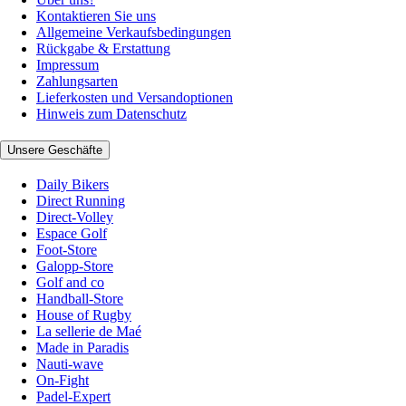
Kontaktieren Sie uns
Allgemeine Verkaufsbedingungen
Rückgabe & Erstattung
Impressum
Zahlungsarten
Lieferkosten und Versandoptionen
Hinweis zum Datenschutz
Unsere Geschäfte
Daily Bikers
Direct Running
Direct-Volley
Espace Golf
Foot-Store
Galopp-Store
Golf and co
Handball-Store
House of Rugby
La sellerie de Maé
Made in Paradis
Nauti-wave
On-Fight
Padel-Expert