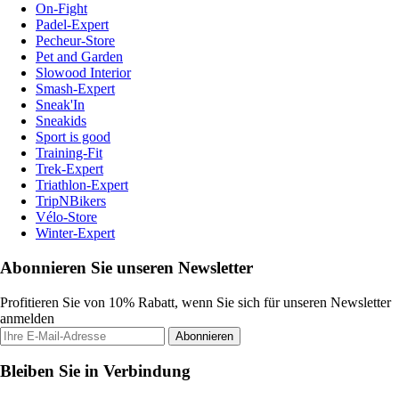
On-Fight
Padel-Expert
Pecheur-Store
Pet and Garden
Slowood Interior
Smash-Expert
Sneak'In
Sneakids
Sport is good
Training-Fit
Trek-Expert
Triathlon-Expert
TripNBikers
Vélo-Store
Winter-Expert
Abonnieren Sie unseren Newsletter
Profitieren Sie von 10% Rabatt, wenn Sie sich für unseren Newsletter
anmelden
Abonnieren
Bleiben Sie in Verbindung