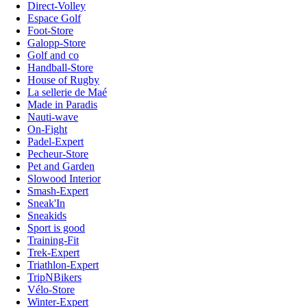
Direct-Volley
Espace Golf
Foot-Store
Galopp-Store
Golf and co
Handball-Store
House of Rugby
La sellerie de Maé
Made in Paradis
Nauti-wave
On-Fight
Padel-Expert
Pecheur-Store
Pet and Garden
Slowood Interior
Smash-Expert
Sneak'In
Sneakids
Sport is good
Training-Fit
Trek-Expert
Triathlon-Expert
TripNBikers
Vélo-Store
Winter-Expert