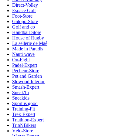
Direct-Volley
Espace Golf
Foot-Store
Galopp-Store
Golf and co
Handball-Store
House of Rugby
La sellerie de Maé
Made in Paradis
Nauti-wave
On-Fight
Padel-Expert
Pecheur-Store
Pet and Garden
Slowood Interior
Smash-Expert
Sneak'In
Sneakids
Sport is good
Training-Fit
Trek-Expert
Triathlon-Expert
TripNBikers
Vélo-Store