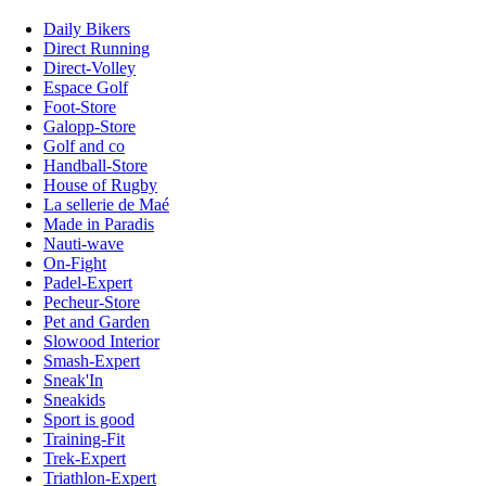
Daily Bikers
Direct Running
Direct-Volley
Espace Golf
Foot-Store
Galopp-Store
Golf and co
Handball-Store
House of Rugby
La sellerie de Maé
Made in Paradis
Nauti-wave
On-Fight
Padel-Expert
Pecheur-Store
Pet and Garden
Slowood Interior
Smash-Expert
Sneak'In
Sneakids
Sport is good
Training-Fit
Trek-Expert
Triathlon-Expert