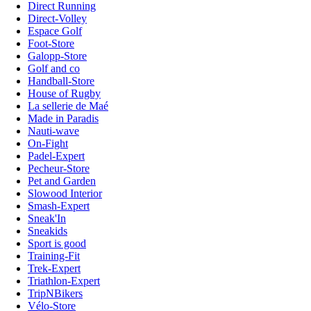
Direct Running
Direct-Volley
Espace Golf
Foot-Store
Galopp-Store
Golf and co
Handball-Store
House of Rugby
La sellerie de Maé
Made in Paradis
Nauti-wave
On-Fight
Padel-Expert
Pecheur-Store
Pet and Garden
Slowood Interior
Smash-Expert
Sneak'In
Sneakids
Sport is good
Training-Fit
Trek-Expert
Triathlon-Expert
TripNBikers
Vélo-Store