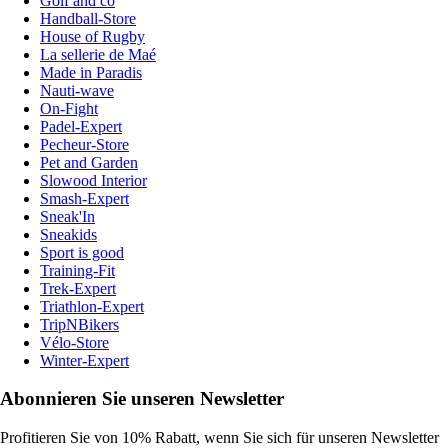
Golf and co
Handball-Store
House of Rugby
La sellerie de Maé
Made in Paradis
Nauti-wave
On-Fight
Padel-Expert
Pecheur-Store
Pet and Garden
Slowood Interior
Smash-Expert
Sneak'In
Sneakids
Sport is good
Training-Fit
Trek-Expert
Triathlon-Expert
TripNBikers
Vélo-Store
Winter-Expert
Abonnieren Sie unseren Newsletter
Profitieren Sie von 10% Rabatt, wenn Sie sich für unseren Newsletter