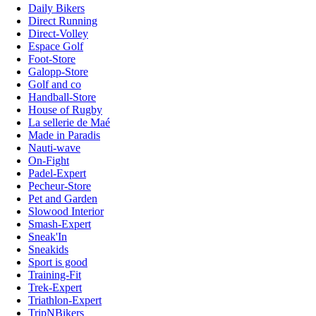
Daily Bikers
Direct Running
Direct-Volley
Espace Golf
Foot-Store
Galopp-Store
Golf and co
Handball-Store
House of Rugby
La sellerie de Maé
Made in Paradis
Nauti-wave
On-Fight
Padel-Expert
Pecheur-Store
Pet and Garden
Slowood Interior
Smash-Expert
Sneak'In
Sneakids
Sport is good
Training-Fit
Trek-Expert
Triathlon-Expert
TripNBikers