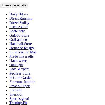
Unsere Geschäfte
Daily Bikers
Direct Running
Direct-Volley
Espace Golf
Foot-Store
Galopp-Store
Golf and co
Handball-Store
House of Rugby
La sellerie de Maé
Made in Paradis
Nauti-wave
On-Fight
Padel-Expert
Pecheur-Store
Pet and Garden
Slowood Interior
Smash-Expert
Sneak'In
Sneakids
Sport is good
Training-Fit