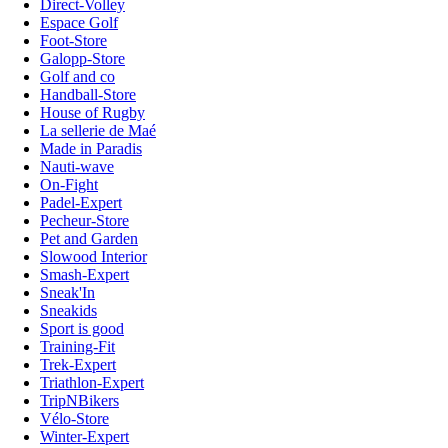
Direct-Volley
Espace Golf
Foot-Store
Galopp-Store
Golf and co
Handball-Store
House of Rugby
La sellerie de Maé
Made in Paradis
Nauti-wave
On-Fight
Padel-Expert
Pecheur-Store
Pet and Garden
Slowood Interior
Smash-Expert
Sneak'In
Sneakids
Sport is good
Training-Fit
Trek-Expert
Triathlon-Expert
TripNBikers
Vélo-Store
Winter-Expert