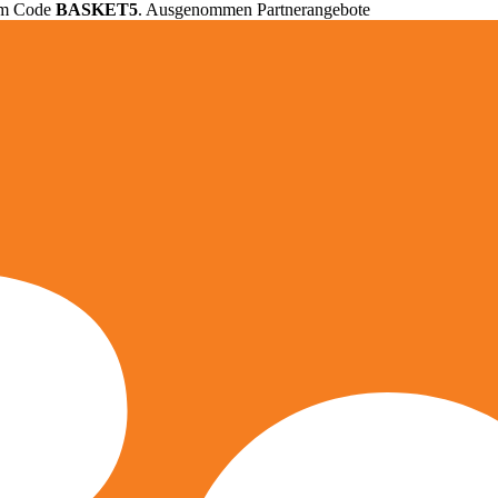
em Code
BASKET5
. Ausgenommen Partnerangebote