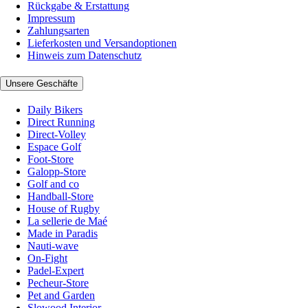
Rückgabe & Erstattung
Impressum
Zahlungsarten
Lieferkosten und Versandoptionen
Hinweis zum Datenschutz
Unsere Geschäfte
Daily Bikers
Direct Running
Direct-Volley
Espace Golf
Foot-Store
Galopp-Store
Golf and co
Handball-Store
House of Rugby
La sellerie de Maé
Made in Paradis
Nauti-wave
On-Fight
Padel-Expert
Pecheur-Store
Pet and Garden
Slowood Interior