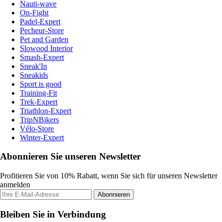
Nauti-wave
On-Fight
Padel-Expert
Pecheur-Store
Pet and Garden
Slowood Interior
Smash-Expert
Sneak'In
Sneakids
Sport is good
Training-Fit
Trek-Expert
Triathlon-Expert
TripNBikers
Vélo-Store
Winter-Expert
Abonnieren Sie unseren Newsletter
Profitieren Sie von 10% Rabatt, wenn Sie sich für unseren Newsletter
anmelden
Abonnieren
Bleiben Sie in Verbindung