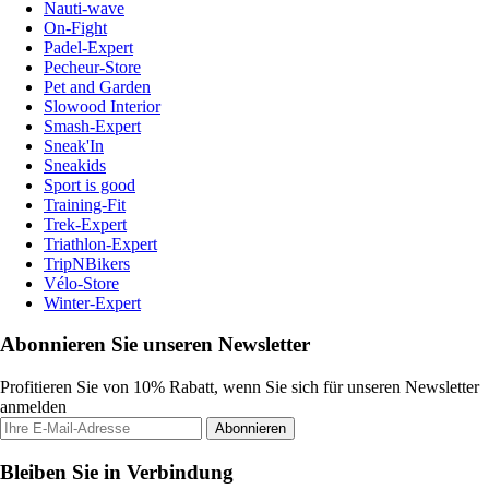
Nauti-wave
On-Fight
Padel-Expert
Pecheur-Store
Pet and Garden
Slowood Interior
Smash-Expert
Sneak'In
Sneakids
Sport is good
Training-Fit
Trek-Expert
Triathlon-Expert
TripNBikers
Vélo-Store
Winter-Expert
Abonnieren Sie unseren Newsletter
Profitieren Sie von 10% Rabatt, wenn Sie sich für unseren Newsletter
anmelden
Abonnieren
Bleiben Sie in Verbindung